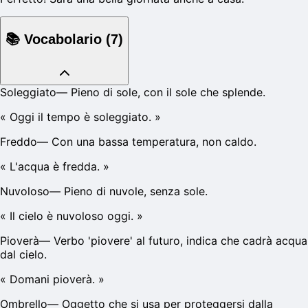
📚
Vocabolario
(
7
)
Soleggiato
—
Pieno di sole, con il sole che splende.
«
Oggi il tempo è soleggiato.
»
Freddo
—
Con una bassa temperatura, non caldo.
«
L'acqua è fredda.
»
Nuvoloso
—
Pieno di nuvole, senza sole.
«
Il cielo è nuvoloso oggi.
»
Pioverà
—
Verbo 'piovere' al futuro, indica che cadrà acqua
dal cielo.
«
Domani pioverà.
»
Ombrello
—
Oggetto che si usa per proteggersi dalla