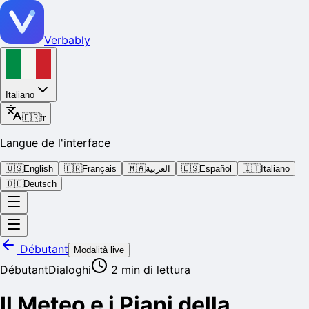
Verbably
Italiano
🇫🇷
fr
Langue de l'interface
🇺🇸
English
🇫🇷
Français
🇲🇦
العربية
🇪🇸
Español
🇮🇹
Italiano
🇩🇪
Deutsch
Débutant
Modalità live
Débutant
Dialoghi
2
min di lettura
Il Meteo e i Piani della