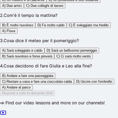
A) Due amici
C) Due colleghi di lavoro
2
.
Com'è il tempo la mattina?
B) È molto nuvoloso
D) Fa molto caldo
C) È soleggiato ma freddo
A) Piove
3
.
Cosa dice il meteo per il pomeriggio?
A) Sarà soleggiato e caldo
D) Sarà un bellissimo pomeriggio
B) Sarà nuvoloso e forse pioverà
C) Ci sarà molto vento
4
.
Cosa decidono di fare Giulia e Leo alla fine?
B) Andare a fare una passeggiata
C) Restare a casa e fare una cioccolata calda
D) Uscire con l'ombrello
A) Andare al parco
Rispondi a tutte le domande (0/4)
📣 Find our video lessons and more on our channels!