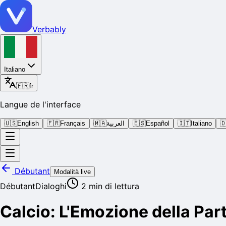
Verbably
Italiano
🇫🇷
fr
Langue de l'interface
🇺🇸
English
🇫🇷
Français
🇲🇦
العربية
🇪🇸
Español
🇮🇹
Italiano

Débutant
Modalità live
Débutant
Dialoghi
2
min di lettura
Calcio: L'Emozione della Part