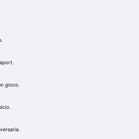
o.
sport.
un gioco.
lcio.
versaria.