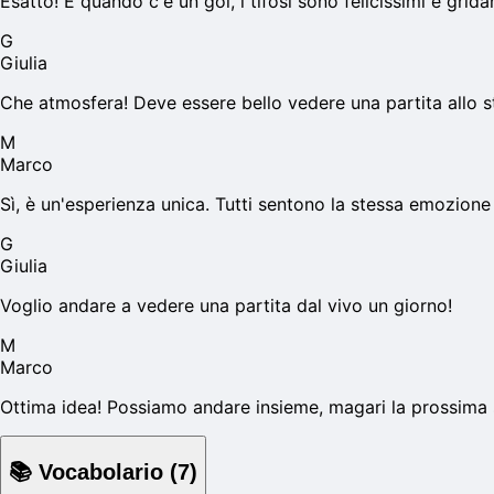
Esatto! E quando c'è un gol, i tifosi sono felicissimi e grida
G
Giulia
Che atmosfera! Deve essere bello vedere una partita allo s
M
Marco
Sì, è un'esperienza unica. Tutti sentono la stessa emozione
G
Giulia
Voglio andare a vedere una partita dal vivo un giorno!
M
Marco
Ottima idea! Possiamo andare insieme, magari la prossima 
📚
Vocabolario
(
7
)