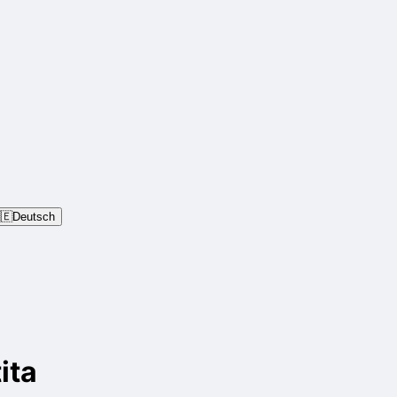
🇪
Deutsch
ita