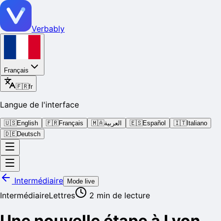
Verbably
Français
🇫🇷
fr
Langue de l'interface
🇺🇸
English
🇫🇷
Français
🇲🇦
العربية
🇪🇸
Español
🇮🇹
Italiano
🇩🇪
Deutsch
Intermédiaire
Mode live
Intermédiaire
Lettres
2
min de lecture
Une nouvelle étape à Lyon