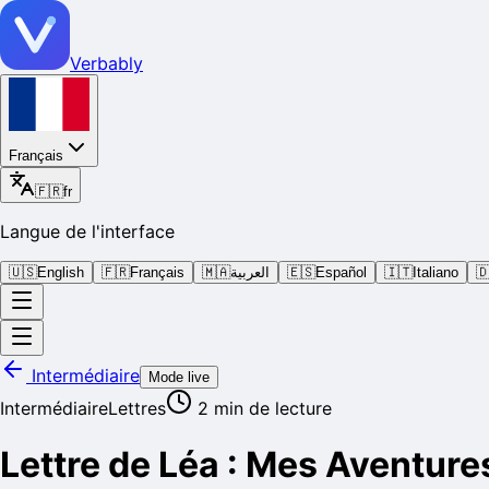
Verbably
Français
🇫🇷
fr
Langue de l'interface
🇺🇸
English
🇫🇷
Français
🇲🇦
العربية
🇪🇸
Español
🇮🇹
Italiano

Intermédiaire
Mode live
Intermédiaire
Lettres
2
min de lecture
Lettre de Léa : Mes Aventure