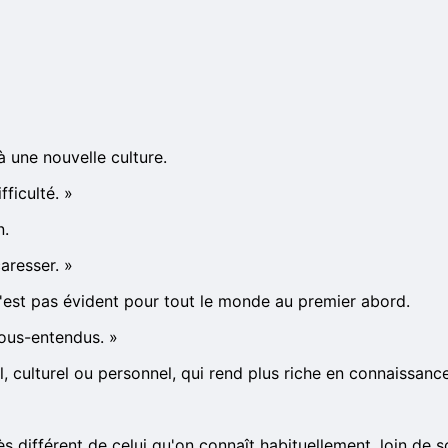
 une nouvelle culture.
ficulté.
»
n.
aresser.
»
 n'est pas évident pour tout le monde au premier abord.
sous-entendus.
»
l, culturel ou personnel, qui rend plus riche en connaissanc
s différent de celui qu'on connaît habituellement, loin de 