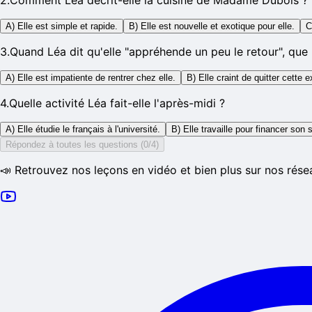
2
.
Comment Léa décrit-elle la cuisine de Madame Dubois ?
A) Elle est simple et rapide.
B) Elle est nouvelle et exotique pour elle.
C
3
.
Quand Léa dit qu'elle "appréhende un peu le retour", que 
A) Elle est impatiente de rentrer chez elle.
B) Elle craint de quitter cette 
4
.
Quelle activité Léa fait-elle l'après-midi ?
A) Elle étudie le français à l'université.
B) Elle travaille pour financer son s
Répondez à toutes les questions (0/4)
📣 Retrouvez nos leçons en vidéo et bien plus sur nos rése