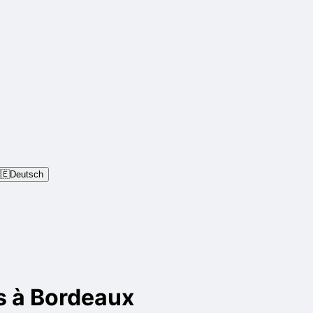
🇪
Deutsch
s à Bordeaux