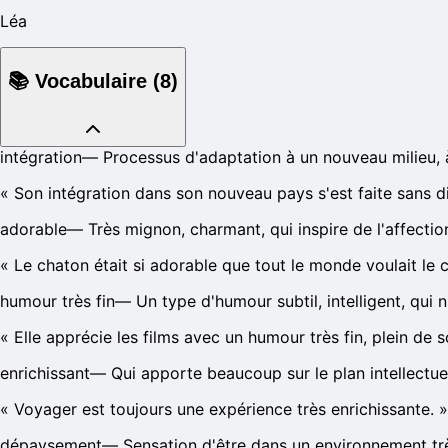
Léa
📚
Vocabulaire
(
8
)
intégration
—
Processus d'adaptation à un nouveau milieu, à
«
Son intégration dans son nouveau pays s'est faite sans dif
adorable
—
Très mignon, charmant, qui inspire de l'affectio
«
Le chaton était si adorable que tout le monde voulait le c
humour très fin
—
Un type d'humour subtil, intelligent, qui
«
Elle apprécie les films avec un humour très fin, plein de 
enrichissant
—
Qui apporte beaucoup sur le plan intellectue
«
Voyager est toujours une expérience très enrichissante.
»
dépaysement
—
Sensation d'être dans un environnement trè