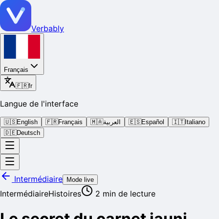
Verbably
Français
🇫🇷
fr
Langue de l'interface
🇺🇸
English
🇫🇷
Français
🇲🇦
العربية
🇪🇸
Español
🇮🇹
Italiano
🇩🇪
Deutsch
Intermédiaire
Mode live
Intermédiaire
Histoires
2
min de lecture
Le secret du carnet jauni