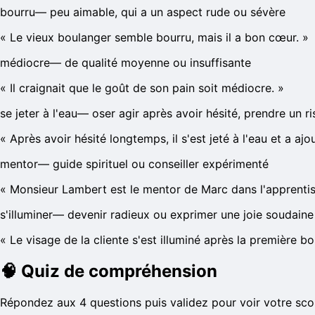
bourru
—
peu aimable, qui a un aspect rude ou sévère
«
Le vieux boulanger semble bourru, mais il a bon cœur.
»
médiocre
—
de qualité moyenne ou insuffisante
«
Il craignait que le goût de son pain soit médiocre.
»
se jeter à l'eau
—
oser agir après avoir hésité, prendre un r
«
Après avoir hésité longtemps, il s'est jeté à l'eau et a ajo
mentor
—
guide spirituel ou conseiller expérimenté
«
Monsieur Lambert est le mentor de Marc dans l'apprentis
s'illuminer
—
devenir radieux ou exprimer une joie soudaine
«
Le visage de la cliente s'est illuminé après la première b
🧠
Quiz de compréhension
Répondez aux 4 questions puis validez pour voir votre sco