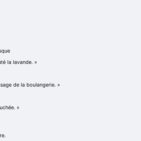
isque
uté la lavande.
»
sage de la boulangerie.
»
ouchée.
»
re.