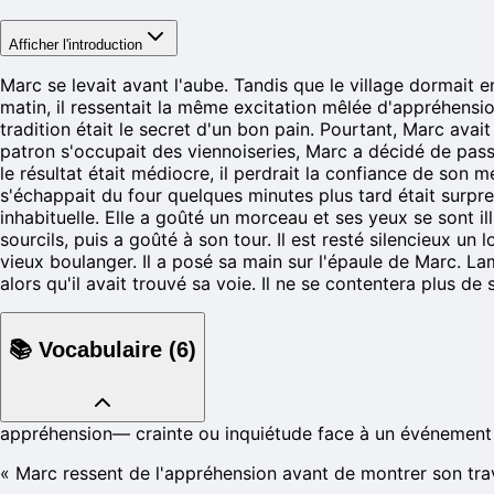
Afficher l'introduction
Marc se levait avant l'aube. Tandis que le village dormait e
matin, il ressentait la même excitation mêlée d'appréhensio
tradition était le secret d'un bon pain. Pourtant, Marc ava
patron s'occupait des viennoiseries, Marc a décidé de passer
le résultat était médiocre, il perdrait la confiance de son me
s'échappait du four quelques minutes plus tard était surpren
inhabituelle. Elle a goûté un morceau et ses yeux se sont i
sourcils, puis a goûté à son tour. Il est resté silencieux un
vieux boulanger. Il a posé sa main sur l'épaule de Marc. L
alors qu'il avait trouvé sa voie. Il ne se contentera plus de s
📚
Vocabulaire
(
6
)
appréhension
—
crainte ou inquiétude face à un événement
«
Marc ressent de l'appréhension avant de montrer son trav