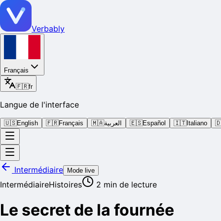
Verbably
Français
🇫🇷
fr
Langue de l'interface
🇺🇸
English
🇫🇷
Français
🇲🇦
العربية
🇪🇸
Español
🇮🇹
Italiano

Intermédiaire
Mode live
Intermédiaire
Histoires
2
min de lecture
Le secret de la fournée