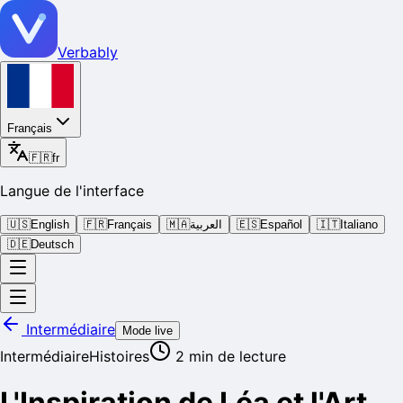
Verbably
Français
🇫🇷
fr
Langue de l'interface
🇺🇸
English
🇫🇷
Français
🇲🇦
العربية
🇪🇸
Español
🇮🇹
Italiano
🇩🇪
Deutsch
Intermédiaire
Mode live
Intermédiaire
Histoires
2
min de lecture
L'Inspiration de Léa et l'Art