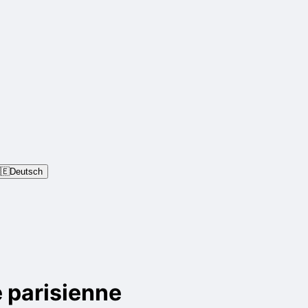
🇪
Deutsch
e parisienne