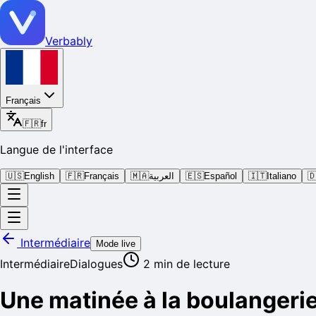
Verbably
Français
🇫🇷
fr
Langue de l'interface
🇺🇸
English
🇫🇷
Français
🇲🇦
العربية
🇪🇸
Español
🇮🇹
Italiano

Intermédiaire
Mode live
Intermédiaire
Dialogues
2
min de lecture
Une matinée à la boulangeri