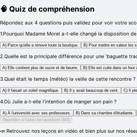
🧠
Quiz de compréhension
Répondez aux 4 questions puis validez pour voir votre sco
1
.
Pourquoi Madame Morel a-t-elle changé la disposition de 
A) Parce qu'elle a rénové toute la boutique.
B) Pour mettre en valeur les s
2
.
Quelle est la principale différence pour une 'baguette tra
A) Elle contient plus de sucre et de beurre.
B) Elle est cuite dans un four
3
.
Quel était le temps (météo) la veille de cette rencontre ?
A) Il faisait un soleil magnifique.
B) Il y avait beaucoup de vent.
C) Il pl
4
.
Où Julie a-t-elle l'intention de manger son pain ?
A) À l'université avec ses professeurs.
B) Dans sa chambre d'étudiante.
Répondez à toutes les questions (0/4)
📣 Retrouvez nos leçons en vidéo et bien plus sur nos rése