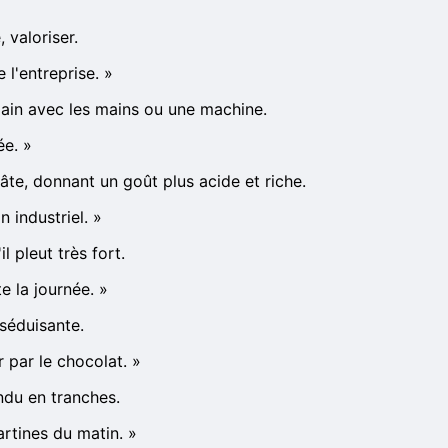
 valoriser.
 l'entreprise.
»
 pain avec les mains ou une machine.
ée.
»
pâte, donnant un goût plus acide et riche.
 industriel.
»
l pleut très fort.
e la journée.
»
séduisante.
r par le chocolat.
»
ndu en tranches.
artines du matin.
»