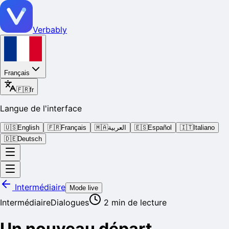
Verbably
Français
🇫🇷
fr
Langue de l'interface
🇺🇸
English
🇫🇷
Français
🇲🇦
العربية
🇪🇸
Español
🇮🇹
Italiano
🇩🇪
Deutsch
Intermédiaire
Mode live
Intermédiaire
Dialogues
2
min de lecture
Un nouveau départ