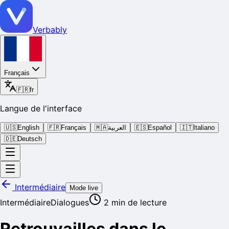
Verbably
Français
🇫🇷
fr
Langue de l'interface
🇺🇸
English
🇫🇷
Français
🇲🇦
العربية
🇪🇸
Español
🇮🇹
Italiano
🇩🇪
Deutsch
Intermédiaire
Mode live
Intermédiaire
Dialogues
2
min de lecture
Retrouvailles dans le