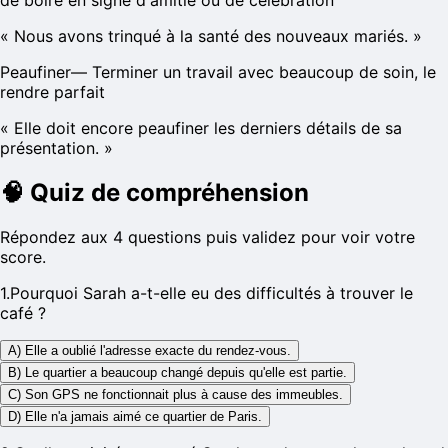
de boire en signe d'amitié ou de célébration
«
Nous avons trinqué à la santé des nouveaux mariés.
»
Peaufiner
—
Terminer un travail avec beaucoup de soin, le
rendre parfait
«
Elle doit encore peaufiner les derniers détails de sa
présentation.
»
🧠
Quiz de compréhension
Répondez aux 4 questions puis validez pour voir votre
score.
1
.
Pourquoi Sarah a-t-elle eu des difficultés à trouver le
café ?
A) Elle a oublié l'adresse exacte du rendez-vous.
B) Le quartier a beaucoup changé depuis qu'elle est partie.
C) Son GPS ne fonctionnait plus à cause des immeubles.
D) Elle n'a jamais aimé ce quartier de Paris.