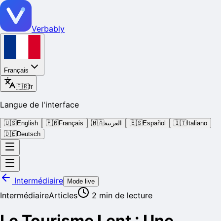
Verbably
Français
🇫🇷
fr
Langue de l'interface
🇺🇸
English
🇫🇷
Français
🇲🇦
العربية
🇪🇸
Español
🇮🇹
Italiano
🇩🇪
Deutsch
Intermédiaire
Mode live
Intermédiaire
Articles
2
min de lecture
Le Tourisme Lent : Une