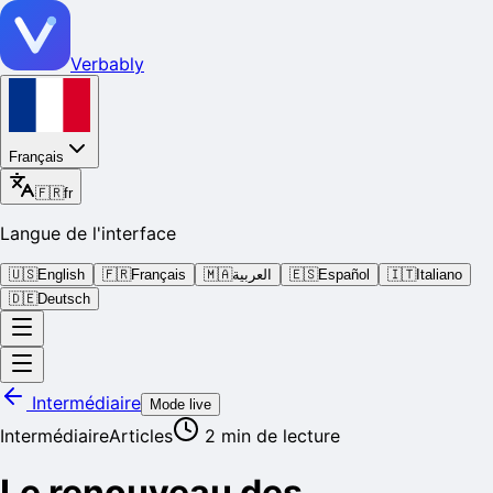
Verbably
Français
🇫🇷
fr
Langue de l'interface
🇺🇸
English
🇫🇷
Français
🇲🇦
العربية
🇪🇸
Español
🇮🇹
Italiano
🇩🇪
Deutsch
Intermédiaire
Mode live
Intermédiaire
Articles
2
min de lecture
Le renouveau des