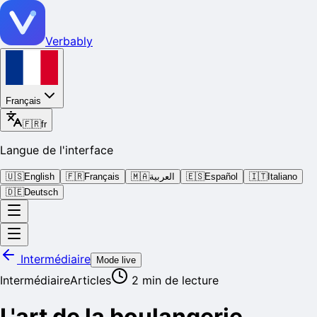
Verbably
Français
🇫🇷
fr
Langue de l'interface
🇺🇸
English
🇫🇷
Français
🇲🇦
العربية
🇪🇸
Español
🇮🇹
Italiano
🇩🇪
Deutsch
Intermédiaire
Mode live
Intermédiaire
Articles
2
min de lecture
L'art de la boulangerie