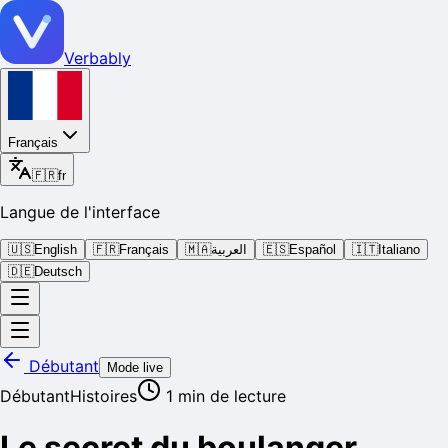
Verbably
Français
🇫🇷
fr
Langue de l'interface
🇺🇸
English
🇫🇷
Français
🇲🇦
العربية
🇪🇸
Español
🇮🇹
Italiano
🇩🇪
Deutsch
Débutant
Mode live
Débutant
Histoires
1
min de lecture
Le secret du boulanger