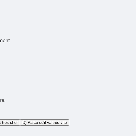
ement
re.
t très cher
D) Parce qu'il va très vite