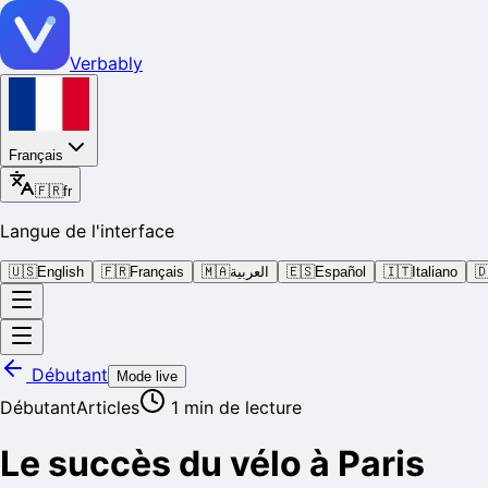
Verbably
Français
🇫🇷
fr
Langue de l'interface
🇺🇸
English
🇫🇷
Français
🇲🇦
العربية
🇪🇸
Español
🇮🇹
Italiano

Débutant
Mode live
Débutant
Articles
1
min de lecture
Le succès du vélo à Paris