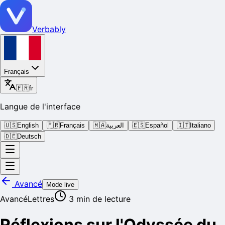
Verbably
Français
🇫🇷
fr
Langue de l'interface
🇺🇸
English
🇫🇷
Français
🇲🇦
العربية
🇪🇸
Español
🇮🇹
Italiano
🇩🇪
Deutsch
Avancé
Mode live
Avancé
Lettres
3
min de lecture
Réflexions sur l'Odyssée du