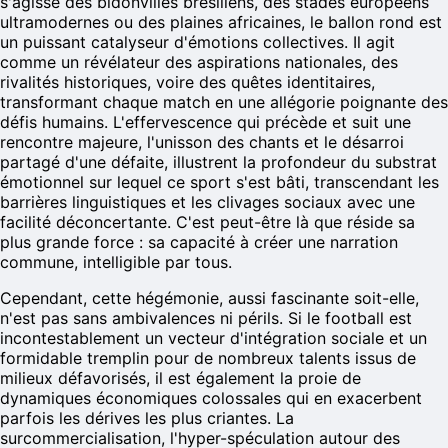
s'agisse des bidonvilles brésiliens, des stades européens
ultramodernes ou des plaines africaines, le ballon rond est
un puissant catalyseur d'émotions collectives. Il agit
comme un révélateur des aspirations nationales, des
rivalités historiques, voire des quêtes identitaires,
transformant chaque match en une allégorie poignante des
défis humains. L'effervescence qui précède et suit une
rencontre majeure, l'unisson des chants et le désarroi
partagé d'une défaite, illustrent la profondeur du substrat
émotionnel sur lequel ce sport s'est bâti, transcendant les
barrières linguistiques et les clivages sociaux avec une
facilité déconcertante. C'est peut-être là que réside sa
plus grande force : sa capacité à créer une narration
commune, intelligible par tous.
Cependant, cette hégémonie, aussi fascinante soit-elle,
n'est pas sans ambivalences ni périls. Si le football est
incontestablement un vecteur d'intégration sociale et un
formidable tremplin pour de nombreux talents issus de
milieux défavorisés, il est également la proie de
dynamiques économiques colossales qui en exacerbent
parfois les dérives les plus criantes. La
surcommercialisation, l'hyper-spéculation autour des