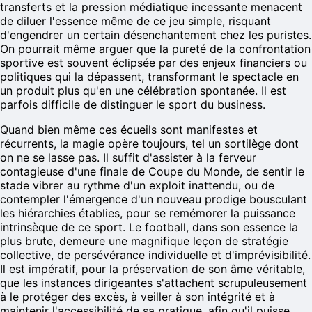
transferts et la pression médiatique incessante menacent
de diluer l'essence même de ce jeu simple, risquant
d'engendrer un certain désenchantement chez les puristes.
On pourrait même arguer que la pureté de la confrontation
sportive est souvent éclipsée par des enjeux financiers ou
politiques qui la dépassent, transformant le spectacle en
un produit plus qu'en une célébration spontanée. Il est
parfois difficile de distinguer le sport du business.
Quand bien même ces écueils sont manifestes et
récurrents, la magie opère toujours, tel un sortilège dont
on ne se lasse pas. Il suffit d'assister à la ferveur
contagieuse d'une finale de Coupe du Monde, de sentir le
stade vibrer au rythme d'un exploit inattendu, ou de
contempler l'émergence d'un nouveau prodige bousculant
les hiérarchies établies, pour se remémorer la puissance
intrinsèque de ce sport. Le football, dans son essence la
plus brute, demeure une magnifique leçon de stratégie
collective, de persévérance individuelle et d'imprévisibilité.
Il est impératif, pour la préservation de son âme véritable,
que les instances dirigeantes s'attachent scrupuleusement
à le protéger des excès, à veiller à son intégrité et à
maintenir l'accessibilité de sa pratique, afin qu'il puisse