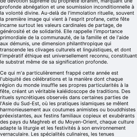
de dévotion suprême du prophète Ibrahim, marquant une
profonde abnégation et une soumission inconditionnelle à
la volonté divine. Au-delà de l'immolation rituelle, souvent
la première image qui vient à l'esprit profane, cette fête
incarne surtout les valeurs cardinales de partage, de
générosité et de solidarité. Elle rappelle l'importance
primordiale de la communauté, de la famille et de l'aide
aux démunis, une dimension philanthropique qui
transcende les clivages culturels et linguistiques, et dont
l'impératif éthique est universellement reconnu, constituant
le substrat même de sa signification profonde.
Ce qui m'a particulièrement frappé cette année est
l'ubiquité des célébrations et la manière dont chaque
région du monde insuffle ses propres particularités à la
fête, créant un véritable kaléidoscope de traditions. Des
rituels syncrétiques observés dans certaines parties de
l'Asie du Sud-Est, où les pratiques islamiques se mêlent
harmonieusement aux coutumes animistes ou bouddhistes
préexistantes, aux festins familiaux copieux et exubérants
des pays du Maghreb et du Moyen-Orient, chaque culture
adapte la liturgie et les festivités à son environnement
vernaculaire. Les spécialités culinaires, les tenues