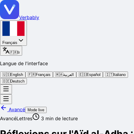
Verbably
Français
🇫🇷
fr
Langue de l'interface
🇺🇸
English
🇫🇷
Français
🇲🇦
العربية
🇪🇸
Español
🇮🇹
Italiano
🇩🇪
Deutsch
Avancé
Mode live
Avancé
Lettres
3
min de lecture
Réflexions sur l'Aïd al-Adha :