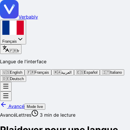
Verbably
Français
🇫🇷
fr
Langue de l'interface
🇺🇸
English
🇫🇷
Français
🇲🇦
العربية
🇪🇸
Español
🇮🇹
Italiano
🇩🇪
Deutsch
Avancé
Mode live
Avancé
Lettres
3
min de lecture
Plaidoyer pour une langue