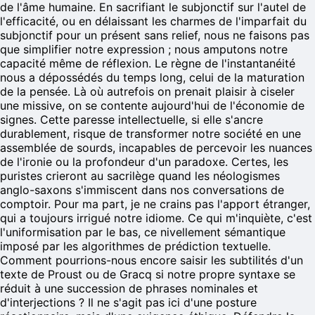
de l'âme humaine. En sacrifiant le subjonctif sur l'autel de
l'efficacité, ou en délaissant les charmes de l'imparfait du
subjonctif pour un présent sans relief, nous ne faisons pas
que simplifier notre expression ; nous amputons notre
capacité même de réflexion. Le règne de l'instantanéité
nous a dépossédés du temps long, celui de la maturation
de la pensée. Là où autrefois on prenait plaisir à ciseler
une missive, on se contente aujourd'hui de l'économie de
signes. Cette paresse intellectuelle, si elle s'ancre
durablement, risque de transformer notre société en une
assemblée de sourds, incapables de percevoir les nuances
de l'ironie ou la profondeur d'un paradoxe. Certes, les
puristes crieront au sacrilège quand les néologismes
anglo-saxons s'immiscent dans nos conversations de
comptoir. Pour ma part, je ne crains pas l'apport étranger,
qui a toujours irrigué notre idiome. Ce qui m'inquiète, c'est
l'uniformisation par le bas, ce nivellement sémantique
imposé par les algorithmes de prédiction textuelle.
Comment pourrions-nous encore saisir les subtilités d'un
texte de Proust ou de Gracq si notre propre syntaxe se
réduit à une succession de phrases nominales et
d'interjections ? Il ne s'agit pas ici d'une posture