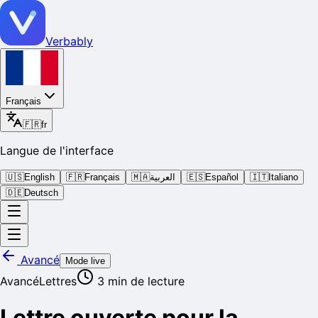
Verbably
Français
🇫🇷
fr
Langue de l'interface
🇺🇸
English
🇫🇷
Français
🇲🇦
العربية
🇪🇸
Español
🇮🇹
Italiano
🇩🇪
Deutsch
Avancé
Mode live
Avancé
Lettres
3
min de lecture
Lettre ouverte pour la