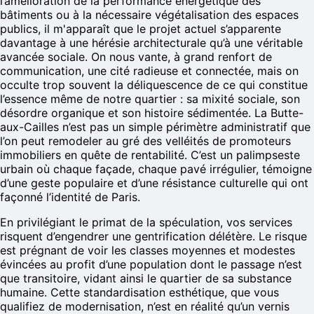
l’amélioration de la performance énergétique des
bâtiments ou à la nécessaire végétalisation des espaces
publics, il m'apparaît que le projet actuel s’apparente
davantage à une hérésie architecturale qu’à une véritable
avancée sociale. On nous vante, à grand renfort de
communication, une cité radieuse et connectée, mais on
occulte trop souvent la déliquescence de ce qui constitue
l’essence même de notre quartier : sa mixité sociale, son
désordre organique et son histoire sédimentée. La Butte-
aux-Cailles n’est pas un simple périmètre administratif que
l’on peut remodeler au gré des velléités de promoteurs
immobiliers en quête de rentabilité. C’est un palimpseste
urbain où chaque façade, chaque pavé irrégulier, témoigne
d’une geste populaire et d’une résistance culturelle qui ont
façonné l’identité de Paris.
En privilégiant le primat de la spéculation, vos services
risquent d’engendrer une gentrification délétère. Le risque
est prégnant de voir les classes moyennes et modestes
évincées au profit d’une population dont le passage n’est
que transitoire, vidant ainsi le quartier de sa substance
humaine. Cette standardisation esthétique, que vous
qualifiez de modernisation, n’est en réalité qu’un vernis