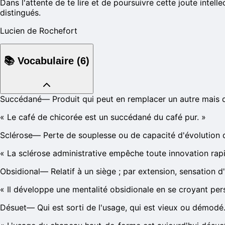
Dans l'attente de te lire et de poursuivre cette joute intel
distingués.
Lucien de Rochefort
📚
Vocabulaire
(
6
)
Succédané
—
Produit qui peut en remplacer un autre mais q
«
Le café de chicorée est un succédané du café pur.
»
Sclérose
—
Perte de souplesse ou de capacité d'évolution
«
La sclérose administrative empêche toute innovation rap
Obsidional
—
Relatif à un siège ; par extension, sensation 
«
Il développe une mentalité obsidionale en se croyant per
Désuet
—
Qui est sorti de l'usage, qui est vieux ou démodé