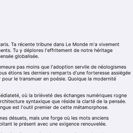
 Paris. Ta récente tribune dans Le Monde m'a vivement
nts. Tu y déplores l'effritement de notre héritage
pensée globalisée.
n demeure pas moins que l'adoption servile de néologismes
ous étions les derniers remparts d'une forteresse assiégée
er pour le transmuer en poésie. Quoique la modernité
immédiateté, où la brièveté des échanges numériques rogne
chitecture syntaxique que réside la clarté de la pensée.
 langue est l'outil premier de cette métamorphose.
mes désuets, mais une forge où les mots anciens
abitant le présent avec une exigence renouvelée.