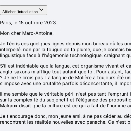
Afficher l'introduction
Paris, le 15 octobre 2023.
Mon cher Marc-Antoine,
Je t’écris ces quelques lignes depuis mon bureau où les om
interpellé, non par la fougue de ta plume, que je connais b
linguistique face à l'hégémonie technologique, craignant q
S'il est indéniable que la langue, cet organisme vivant et 
anglo-saxons m'afflige tout autant que toi. Pour autant, fa
? Je ne le crois pas. La langue de Molière a toujours été u
s'impose avec une brutalité parfois déconcertante, il imp
Il me semble que le véritable péril n'est pas tant l'emprun
sur la complexité du subjonctif et l'élégance des propositi
Malraux disait que la culture est ce qui a fait de l'homme a
Je t'encourage donc, mon jeune ami, à ne pas céder au dé
rencontrent les réalités nouvelles avec panache. Ce n'est p