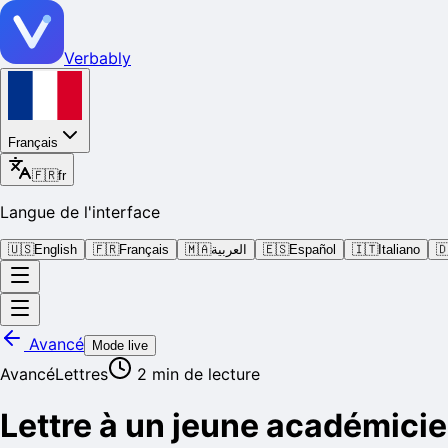
Verbably
Français
🇫🇷
fr
Langue de l'interface
🇺🇸
English
🇫🇷
Français
🇲🇦
العربية
🇪🇸
Español
🇮🇹
Italiano

Avancé
Mode live
Avancé
Lettres
2
min de lecture
Lettre à un jeune académicie