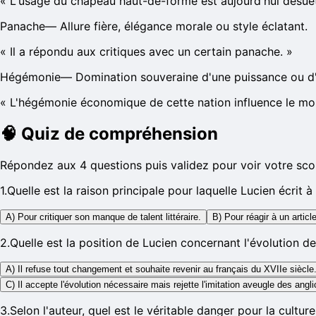
«
L'usage du chapeau haut-de-forme est aujourd'hui désue
Panache
—
Allure fière, élégance morale ou style éclatant.
«
Il a répondu aux critiques avec un certain panache.
»
Hégémonie
—
Domination souveraine d'une puissance ou d'
«
L'hégémonie économique de cette nation influence le mon
🧠
Quiz de compréhension
Répondez aux 4 questions puis validez pour voir votre sco
1
.
Quelle est la raison principale pour laquelle Lucien écrit 
A) Pour critiquer son manque de talent littéraire.
B) Pour réagir à un artic
2
.
Quelle est la position de Lucien concernant l'évolution de
A) Il refuse tout changement et souhaite revenir au français du XVIIe siècle
C) Il accepte l'évolution nécessaire mais rejette l'imitation aveugle des angl
3
.
Selon l'auteur, quel est le véritable danger pour la culture