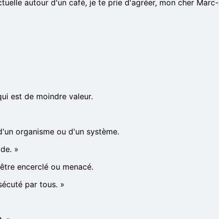
lectuelle autour d'un café, je te prie d'agréer, mon cher Mar
ui est de moindre valeur.
 d'un organisme ou d'un système.
ide.
»
d'être encerclé ou menacé.
sécuté par tous.
»
.