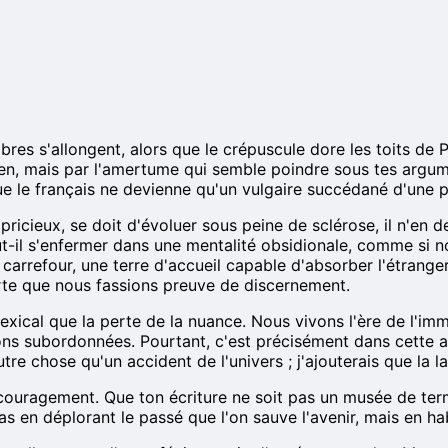
bres s'allongent, alors que le crépuscule dore les toits de
ien, mais par l'amertume qui semble poindre sous tes argume
ue le français ne devienne qu'un vulgaire succédané d'une 
capricieux, se doit d'évoluer sous peine de sclérose, il n'e
ut-il s'enfermer dans une mentalité obsidionale, comme si n
n carrefour, une terre d'accueil capable d'absorber l'étrang
orte que nous fassions preuve de discernement.
t lexical que la perte de la nuance. Nous vivons l'ère de l'
ons subordonnées. Pourtant, c'est précisément dans cette ar
utre chose qu'un accident de l'univers ; j'ajouterais que la
couragement. Que ton écriture ne soit pas un musée de ter
as en déplorant le passé que l'on sauve l'avenir, mais en h