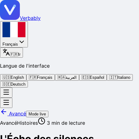
Verbably
Français
🇫🇷
fr
Langue de l'interface
🇺🇸
English
🇫🇷
Français
🇲🇦
العربية
🇪🇸
Español
🇮🇹
Italiano
🇩🇪
Deutsch
Avancé
Mode live
Avancé
Histoires
3
min de lecture
L'Écho des silences