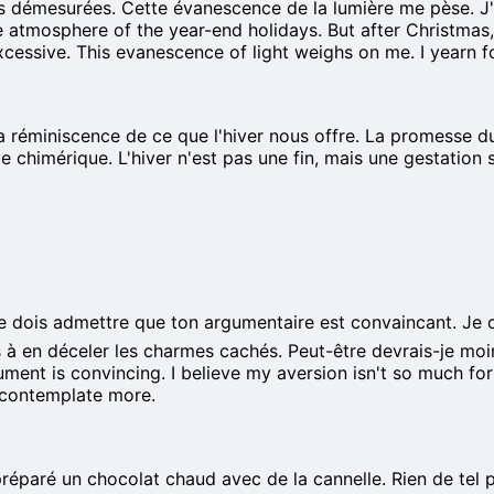
ts démesurées. Cette évanescence de la lumière me pèse. J'as
e atmosphere of the year-end holidays. But after Christmas
essive. This evanescence of light weighs on me. I yearn fo
réminiscence de ce que l'hiver nous offre. La promesse du r
ve chimérique. L'hiver n'est pas une fin, mais une gestation
 Je dois admettre que ton argumentaire est convaincant. Je 
pas à en déceler les charmes cachés. Peut-être devrais-je mo
ment is convincing. I believe my aversion isn't so much for w
d contemplate more.
préparé un chocolat chaud avec de la cannelle. Rien de tel p