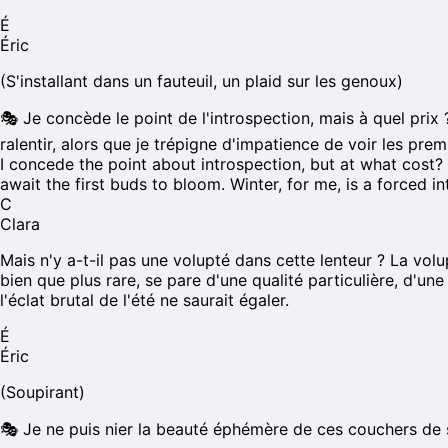
É
Éric
(S'installant dans un fauteuil, un plaid sur les genoux)
🎭
Je concède le point de l'introspection, mais à quel prix
ralentir, alors que je trépigne d'impatience de voir les prem
I concede the point about introspection, but at what cost? T
await the first buds to bloom. Winter, for me, is a forced i
C
Clara
Mais n'y a-t-il pas une volupté dans cette lenteur ? La volu
bien que plus rare, se pare d'une qualité particulière, d'u
l'éclat brutal de l'été ne saurait égaler.
É
Éric
(Soupirant)
🎭
Je ne puis nier la beauté éphémère de ces couchers de sol