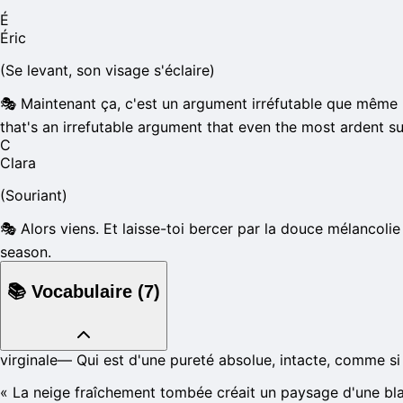
É
Éric
(Se levant, son visage s'éclaire)
🎭
Maintenant ça, c'est un argument irréfutable que même le
that's an irrefutable argument that even the most ardent su
C
Clara
(Souriant)
🎭
Alors viens. Et laisse-toi bercer par la douce mélancoli
season.
📚
Vocabulaire
(
7
)
virginale
—
Qui est d'une pureté absolue, intacte, comme si 
«
La neige fraîchement tombée créait un paysage d'une bla