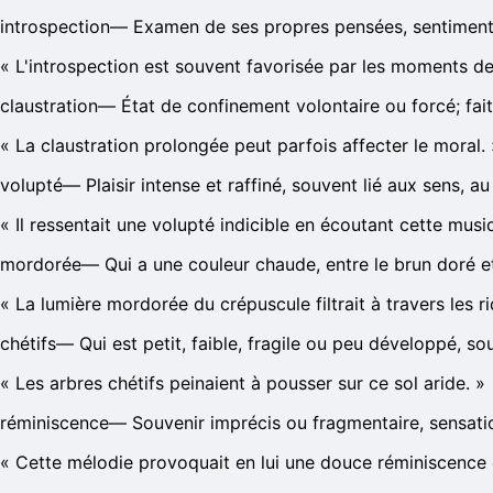
introspection
—
Examen de ses propres pensées, sentiments 
«
L'introspection est souvent favorisée par les moments de
claustration
—
État de confinement volontaire ou forcé; fai
«
La claustration prolongée peut parfois affecter le moral.
volupté
—
Plaisir intense et raffiné, souvent lié aux sens, 
«
Il ressentait une volupté indicible en écoutant cette mus
mordorée
—
Qui a une couleur chaude, entre le brun doré et 
«
La lumière mordorée du crépuscule filtrait à travers les r
chétifs
—
Qui est petit, faible, fragile ou peu développé, s
«
Les arbres chétifs peinaient à pousser sur ce sol aride.
»
réminiscence
—
Souvenir imprécis ou fragmentaire, sensatio
«
Cette mélodie provoquait en lui une douce réminiscence