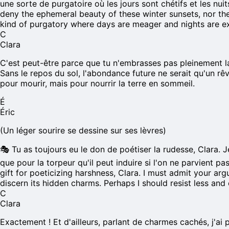
une sorte de purgatoire où les jours sont chétifs et les nui
deny the ephemeral beauty of these winter sunsets, nor th
kind of purgatory where days are meager and nights are exc
C
Clara
C'est peut-être parce que tu n'embrasses pas pleinement la 
Sans le repos du sol, l'abondance future ne serait qu'un rê
pour mourir, mais pour nourrir la terre en sommeil.
É
Éric
(Un léger sourire se dessine sur ses lèvres)
🎭
Tu as toujours eu le don de poétiser la rudesse, Clara.
que pour la torpeur qu'il peut induire si l'on ne parvient 
gift for poeticizing harshness, Clara. I must admit your argu
discern its hidden charms. Perhaps I should resist less an
C
Clara
Exactement ! Et d'ailleurs, parlant de charmes cachés, j'ai 