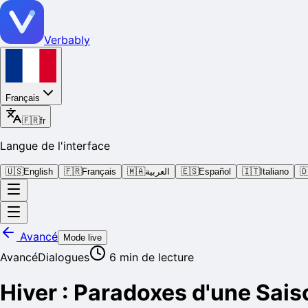
Verbably
Français
🇫🇷
fr
Langue de l'interface
🇺🇸
English
🇫🇷
Français
🇲🇦
العربية
🇪🇸
Español
🇮🇹
Italiano

Avancé
Mode live
Avancé
Dialogues
6
min de lecture
Hiver : Paradoxes d'une Sais