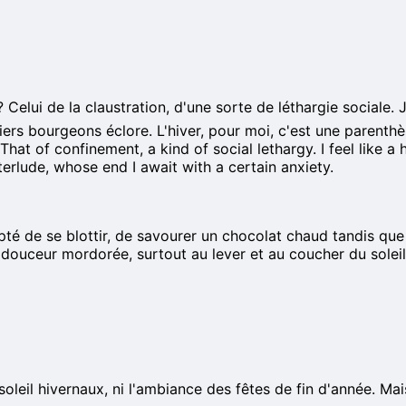
 ? Celui de la claustration, d'une sorte de léthargie social
iers bourgeons éclore. L'hiver, pour moi, c'est une parenthès
hat of confinement, a kind of social lethargy. I feel like a
nterlude, whose end I await with a certain anxiety.
pté de se blottir, de savourer un chocolat chaud tandis que l
ne douceur mordorée, surtout au lever et au coucher du sole
eil hivernaux, ni l'ambiance des fêtes de fin d'année. Mais 