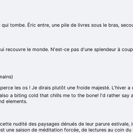
 qui tombe. Éric entre, une pile de livres sous le bras, sec
 qui recouvre le monde. N'est-ce pas d'une splendeur à coupe
mains)
erce les os ! Je dirais plutôt une froide majesté. L'hiver a
lso a biting cold that chills me to the bone! I'd rather say 
and elements.
 cette nudité des paysages dénués de leur parure estivale, i
. C'est une saison de méditation forcée, de lectures au coin d