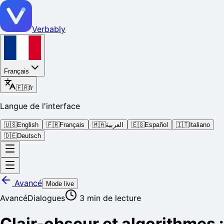
Verbably
Français
🇫🇷
fr
Langue de l'interface
🇺🇸
English
🇫🇷
Français
🇲🇦
العربية
🇪🇸
Español
🇮🇹
Italiano
🇩🇪
Deutsch
Avancé
Mode live
Avancé
Dialogues
3
min de lecture
Clair-obscur et algorithmes :