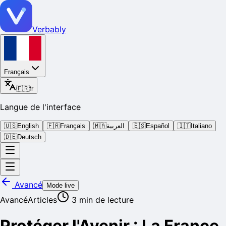
Verbably
Français
🇫🇷
fr
Langue de l'interface
🇺🇸
English
🇫🇷
Français
🇲🇦
العربية
🇪🇸
Español
🇮🇹
Italiano
🇩🇪
Deutsch
Avancé
Mode live
Avancé
Articles
3
min de lecture
Protéger l'Avenir : La France