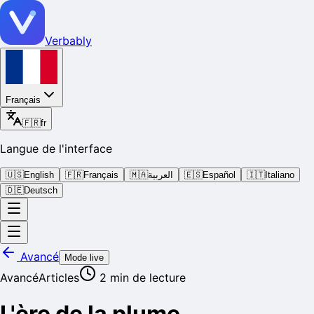
Verbably
Français
🇫🇷
fr
Langue de l'interface
🇺🇸
English
🇫🇷
Français
🇲🇦
العربية
🇪🇸
Español
🇮🇹
Italiano
🇩🇪
Deutsch
Avancé
Mode live
Avancé
Articles
2
min de lecture
L'ère de la plume