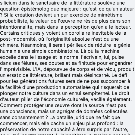
silicium dans le sanctuaire de la littérature soulève une
question épistémologique majeure : qu'est-ce qu'un auteur
? Si la création devient un pur exercice de mimétisme
probabiliste, la valeur de l'œuvre ne réside plus dans son
intentionnalité, mais dans la perception qu'en a le lecteur.
Certains critiques y voient un corollaire inévitable de la
post-modernité, où l'originalité absolue n'est qu'une
chimère. Néanmoins, il serait périlleux de réduire le génie
humain à une simple combinatoire. Là où la machine
excelle dans le lissage et la norme, l'écrivain, lui, puise
dans ses fêlures, ses doutes et sa finitude pour engendrer
l'imprévisible. L'IA, dépourvue de corps et de vécu, produit
un ersatz de littérature, brillant mais désincarné. Le défi
pour les générations futures sera de ne pas succomber à
la facilité d'une production automatisée qui risquerait de
plonger notre culture dans un ennui sempiternel. Le droit
d'auteur, pilier de l'économie culturelle, vacille également.
Comment protéger une œuvre dont la source n'est pas
une conscience, mais un agrégat de données collectées
sans consentement ? La bataille juridique ne fait que
commencer, mais elle cache un enjeu plus profond : la
préservation de notre capacité à être surpris par l'autre,