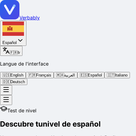
Verbably
Español
🇫🇷
fr
Langue de l'interface
🇺🇸
English
🇫🇷
Français
🇲🇦
العربية
🇪🇸
Español
🇮🇹
Italiano
🇩🇪
Deutsch
Test de nivel
Descubre tu
nivel de español