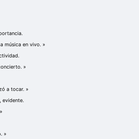
portancia.
la música en vivo.
»
tividad.
concierto.
»
zó a tocar.
»
, evidente.
»
.
»