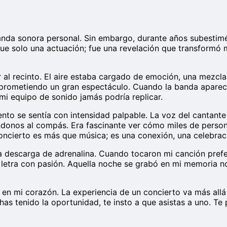
anda sonora personal. Sin embargo, durante años subestimé
fue solo una actuación; fue una revelación que transformó
l recinto. El aire estaba cargado de emoción, una mezcla d
prometiendo un gran espectáculo. Cuando la banda apareció
 mi equipo de sonido jamás podría replicar.
nto se sentía con intensidad palpable. La voz del cantante 
ndonos al compás. Era fascinante ver cómo miles de person
ncierto es más que música; es una conexión, una celebrac
escarga de adrenalina. Cuando tocaron mi canción preferid
 la letra con pasión. Aquella noche se grabó en mi memoria no
 en mi corazón. La experiencia de un concierto va más allá
 has tenido la oportunidad, te insto a que asistas a uno. 