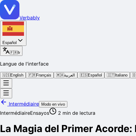
Verbably
Español
🇫🇷
fr
Langue de l'interface
🇺🇸
English
🇫🇷
Français
🇲🇦
العربية
🇪🇸
Español
🇮🇹
Italiano

Intermédiaire
Modo en vivo
Intermédiaire
Ensayos
2
min de lectura
La Magia del Primer Acorde: