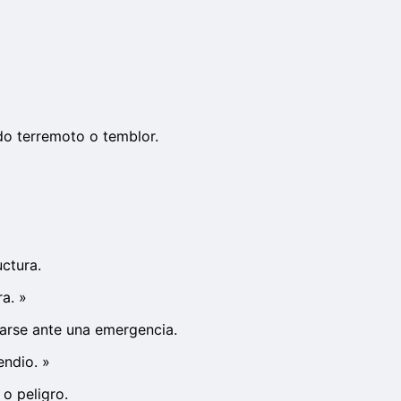
do terremoto o temblor.
ctura.
ra.
»
rarse ante una emergencia.
endio.
»
o peligro.