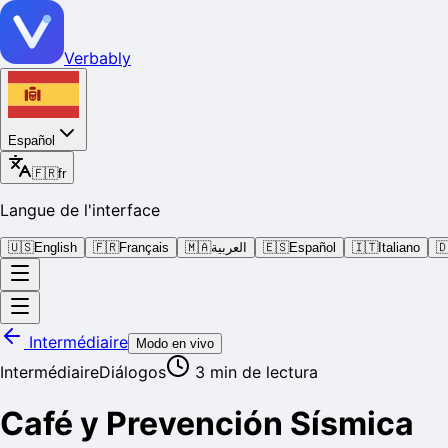
Verbably
Español
🇫🇷
fr
Langue de l'interface
🇺🇸
English
🇫🇷
Français
🇲🇦
العربية
🇪🇸
Español
🇮🇹
Italiano

Intermédiaire
Modo en vivo
Intermédiaire
Diálogos
3
min de lectura
Café y Prevención Sísmica