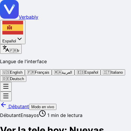
Verbably
Español
🇫🇷
fr
Langue de l'interface
🇺🇸
English
🇫🇷
Français
🇲🇦
العربية
🇪🇸
Español
🇮🇹
Italiano
🇩🇪
Deutsch
Débutant
Modo en vivo
Débutant
Ensayos
1
min de lectura
Ver la tele hoy: Nuevas