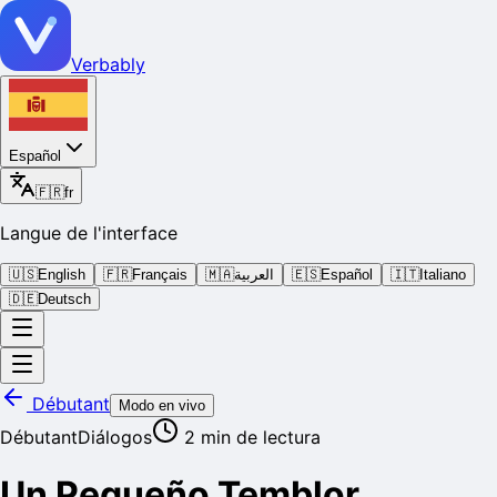
Verbably
Español
🇫🇷
fr
Langue de l'interface
🇺🇸
English
🇫🇷
Français
🇲🇦
العربية
🇪🇸
Español
🇮🇹
Italiano
🇩🇪
Deutsch
Débutant
Modo en vivo
Débutant
Diálogos
2
min de lectura
Un Pequeño Temblor