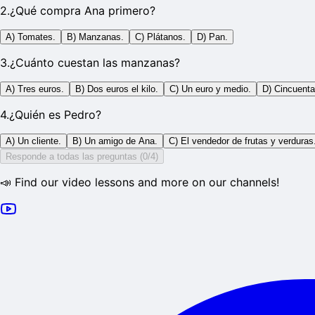
2
.
¿Qué compra Ana primero?
A) Tomates.
B) Manzanas.
C) Plátanos.
D) Pan.
3
.
¿Cuánto cuestan las manzanas?
A) Tres euros.
B) Dos euros el kilo.
C) Un euro y medio.
D) Cincuenta
4
.
¿Quién es Pedro?
A) Un cliente.
B) Un amigo de Ana.
C) El vendedor de frutas y verduras
Responde a todas las preguntas (0/4)
📣 Find our video lessons and more on our channels!