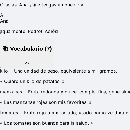
Gracias, Ana. ¡Que tengas un buen día!
A
Ana
¡Igualmente, Pedro! ¡Adiós!
📚
Vocabulario
(
7
)
kilo
—
Una unidad de peso, equivalente a mil gramos.
«
Quiero un kilo de patatas.
»
manzanas
—
Fruta redonda y dulce, con piel fina, generalm
«
Las manzanas rojas son mis favoritas.
»
tomates
—
Fruto rojo o anaranjado, usado como verdura en
«
Los tomates son buenos para la salud.
»