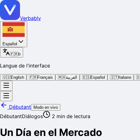
Verbably
Español
🇫🇷
fr
Langue de l'interface
🇺🇸
English
🇫🇷
Français
🇲🇦
العربية
🇪🇸
Español
🇮🇹
Italiano

Débutant
Modo en vivo
Débutant
Diálogos
2
min de lectura
Un Día en el Mercado