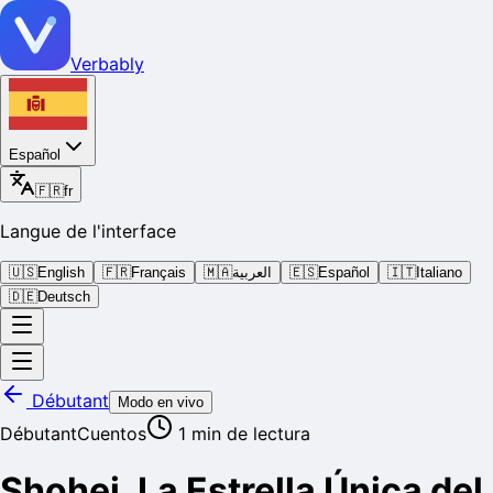
Verbably
Español
🇫🇷
fr
Langue de l'interface
🇺🇸
English
🇫🇷
Français
🇲🇦
العربية
🇪🇸
Español
🇮🇹
Italiano
🇩🇪
Deutsch
Débutant
Modo en vivo
Débutant
Cuentos
1
min de lectura
Shohei, La Estrella Única del