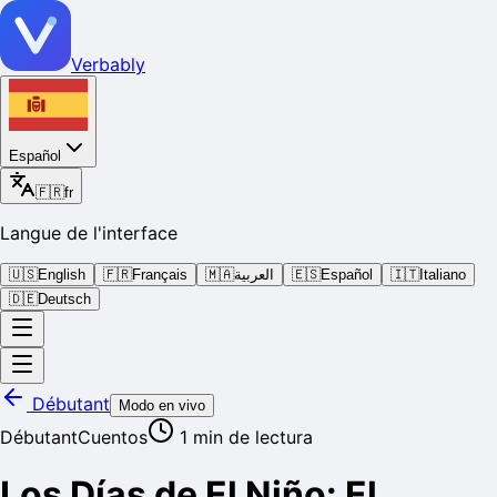
Verbably
Español
🇫🇷
fr
Langue de l'interface
🇺🇸
English
🇫🇷
Français
🇲🇦
العربية
🇪🇸
Español
🇮🇹
Italiano
🇩🇪
Deutsch
Débutant
Modo en vivo
Débutant
Cuentos
1
min de lectura
Los Días de El Niño: El