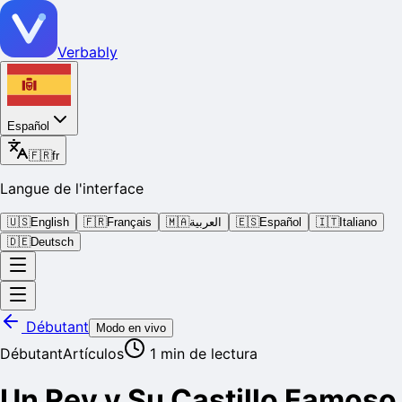
Verbably
Español
🇫🇷
fr
Langue de l'interface
🇺🇸
English
🇫🇷
Français
🇲🇦
العربية
🇪🇸
Español
🇮🇹
Italiano
🇩🇪
Deutsch
Débutant
Modo en vivo
Débutant
Artículos
1
min de lectura
Un Rey y Su Castillo Famoso