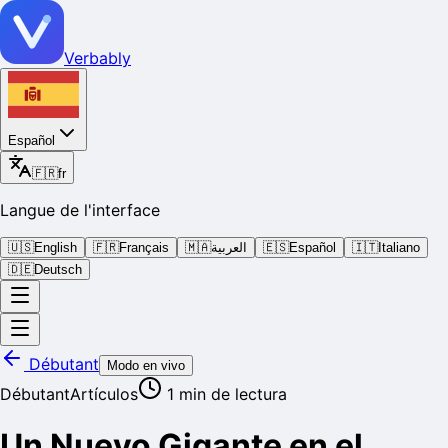
Verbably
Español
🇫🇷
fr
Langue de l'interface
🇺🇸
English
🇫🇷
Français
🇲🇦
العربية
🇪🇸
Español
🇮🇹
Italiano
🇩🇪
Deutsch
Débutant
Modo en vivo
Débutant
Artículos
1
min de lectura
Un Nuevo Gigante en el