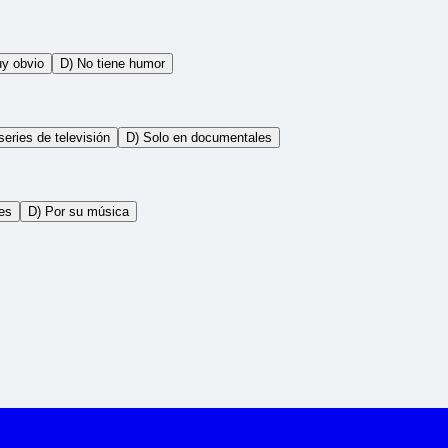
y obvio
D) No tiene humor
series de televisión
D) Solo en documentales
les
D) Por su música