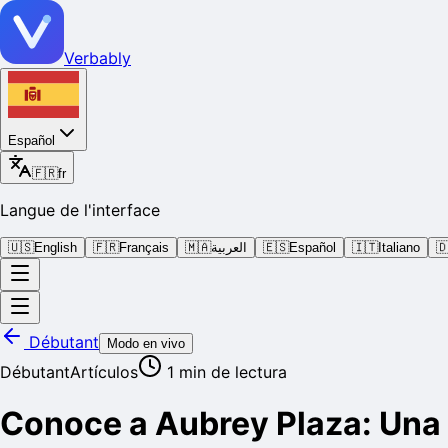
Verbably
Español
🇫🇷
fr
Langue de l'interface
🇺🇸
English
🇫🇷
Français
🇲🇦
العربية
🇪🇸
Español
🇮🇹
Italiano

Débutant
Modo en vivo
Débutant
Artículos
1
min de lectura
Conoce a Aubrey Plaza: Una 