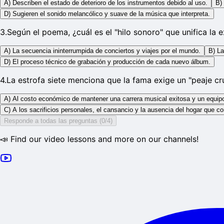
A) Describen el estado de deterioro de los instrumentos debido al uso.
B)
D) Sugieren el sonido melancólico y suave de la música que interpreta.
3
.
Según el poema, ¿cuál es el "hilo sonoro" que unifica la e
A) La secuencia ininterrumpida de conciertos y viajes por el mundo.
B) La
D) El proceso técnico de grabación y producción de cada nuevo álbum.
4
.
La estrofa siete menciona que la fama exige un "peaje cr
A) Al costo económico de mantener una carrera musical exitosa y un equipo
C) A los sacrificios personales, el cansancio y la ausencia del hogar que con
Responde a todas las preguntas (0/4)
📣 Find our video lessons and more on our channels!