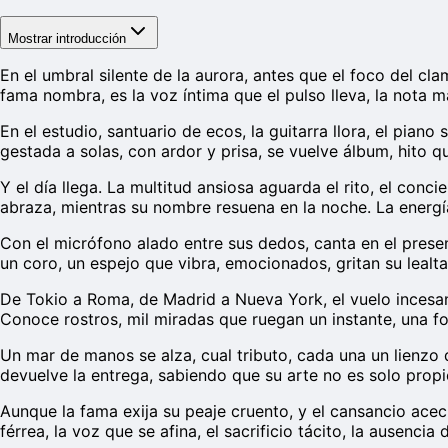
Mostrar introducción
En el umbral silente de la aurora, antes que el foco del cl
fama nombra, es la voz íntima que el pulso lleva, la nota 
En el estudio, santuario de ecos, la guitarra llora, el piano
gestada a solas, con ardor y prisa, se vuelve álbum, hito q
Y el día llega. La multitud ansiosa aguarda el rito, el conc
abraza, mientras su nombre resuena en la noche. La energía
Con el micrófono alado entre sus dedos, canta en el presen
un coro, un espejo que vibra, emocionados, gritan su lealta
De Tokio a Roma, de Madrid a Nueva York, el vuelo incesante
Conoce rostros, mil miradas que ruegan un instante, una fot
Un mar de manos se alza, cual tributo, cada una un lienzo 
devuelve la entrega, sabiendo que su arte no es solo propio
Aunque la fama exija su peaje cruento, y el cansancio acech
férrea, la voz que se afina, el sacrificio tácito, la ausenci