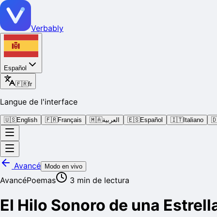
Verbably
Español
🇫🇷
fr
Langue de l'interface
🇺🇸
English
🇫🇷
Français
🇲🇦
العربية
🇪🇸
Español
🇮🇹
Italiano

Avancé
Modo en vivo
Avancé
Poemas
3
min de lectura
El Hilo Sonoro de una Estrell