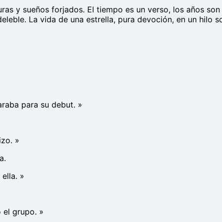
ituras y sueños forjados. El tiempo es un verso, los años s
eleble. La vida de una estrella, pura devoción, en un hilo s
araba para su debut.
»
izo.
»
a.
ella.
»
ó el grupo.
»