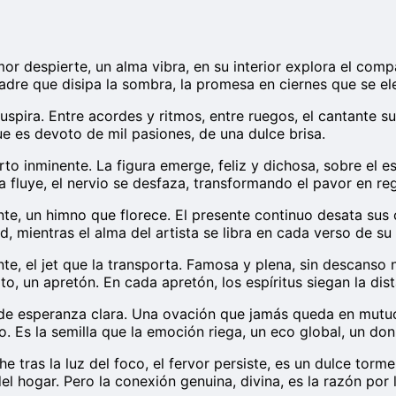
amor despierte, un alma vibra, en su interior explora el co
madre que disipa la sombra, la promesa en ciernes que se el
 suspira. Entre acordes y ritmos, entre ruegos, el cantante s
ue es devoto de mil pasiones, de una dulce brisa.
ierto inminente. La figura emerge, feliz y dichosa, sobre el 
 fluye, el nervio se desfaza, transformando el pavor en reg
te, un himno que florece. El presente continuo desata sus 
d, mientras el alma del artista se libra en cada verso de s
, el jet que la transporta. Famosa y plena, sin descanso ni
o, un apretón. En cada apretón, los espíritus siegan la dis
de esperanza clara. Una ovación que jamás queda en mutuo s
. Es la semilla que la emoción riega, un eco global, un don
e tras la luz del foco, el fervor persiste, es un dulce torm
a del hogar. Pero la conexión genuina, divina, es la razón por