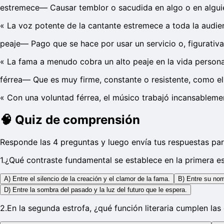
estremece
—
Causar temblor o sacudida en algo o en algui
«
La voz potente de la cantante estremece a toda la audien
peaje
—
Pago que se hace por usar un servicio o, figurativ
«
La fama a menudo cobra un alto peaje en la vida personal
férrea
—
Que es muy firme, constante o resistente, como el 
«
Con una voluntad férrea, el músico trabajó incansableme
🧠
Quiz de comprensión
Responde las 4 preguntas y luego envía tus respuestas par
1
.
¿Qué contraste fundamental se establece en la primera est
A) Entre el silencio de la creación y el clamor de la fama.
B) Entre su nom
D) Entre la sombra del pasado y la luz del futuro que le espera.
2
.
En la segunda estrofa, ¿qué función literaria cumplen las e