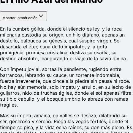
Mostrar introducción
En la cumbre gélida, donde el silencio es ley, y la roca
milenaria custodia su origen, un hilo diáfano, apenas un
destello, balbucea su génesis, cual suspiro virgen. Se
desanuda el éter, cuna de lo impoluto, y la gota
primigenia, promesa cristalina, desliza su osadía, su
destino absoluto, inaugurando el viaje de la savia divina.
Con ímpetu jovial, sortea la pendiente, rugiendo entre
barrancos, labrando su cauce, un torrente indomable,
fuerza irreverente, que cincela la piedra sin pausa ni roce.
No hay aún memoria, solo ímpetu y arrullo, en su lecho de
guijarros, nido de truchas ágiles, donde el sol apenas filtra
su tibio capullo, y el bosque umbrío lo abraza con ramas
frágiles.
Mas su ímpetu amaina, en valles se desliza, dilatando su
ser, generoso y sereno. Riega las vegas fértiles, donde el
tiempo se pisa, y la vida echa raíces, su don más pleno. Es