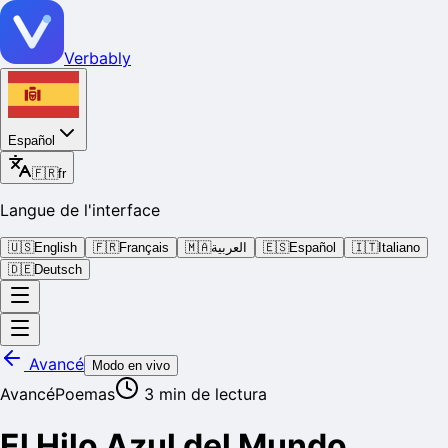
Verbably
Español
🇫🇷
fr
Langue de l'interface
🇺🇸
English
🇫🇷
Français
🇲🇦
العربية
🇪🇸
Español
🇮🇹
Italiano
🇩🇪
Deutsch
Avancé
Modo en vivo
Avancé
Poemas
3
min de lectura
El Hilo Azul del Mundo