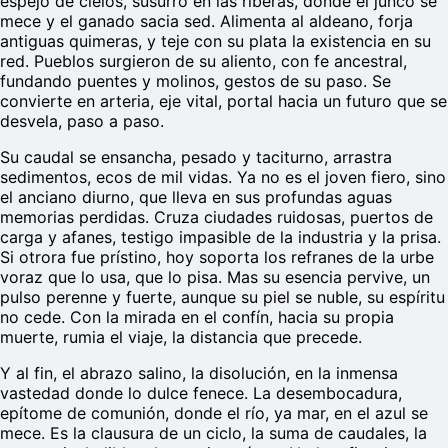
espejo de cielos, susurro en las riberas, donde el junco se
mece y el ganado sacia sed. Alimenta al aldeano, forja
antiguas quimeras, y teje con su plata la existencia en su
red. Pueblos surgieron de su aliento, con fe ancestral,
fundando puentes y molinos, gestos de su paso. Se
convierte en arteria, eje vital, portal hacia un futuro que se
desvela, paso a paso.
Su caudal se ensancha, pesado y taciturno, arrastra
sedimentos, ecos de mil vidas. Ya no es el joven fiero, sino
el anciano diurno, que lleva en sus profundas aguas
memorias perdidas. Cruza ciudades ruidosas, puertos de
carga y afanes, testigo impasible de la industria y la prisa.
Si otrora fue prístino, hoy soporta los refranes de la urbe
voraz que lo usa, que lo pisa. Mas su esencia pervive, un
pulso perenne y fuerte, aunque su piel se nuble, su espíritu
no cede. Con la mirada en el confín, hacia su propia
muerte, rumia el viaje, la distancia que precede.
Y al fin, el abrazo salino, la disolución, en la inmensa
vastedad donde lo dulce fenece. La desembocadura,
epítome de comunión, donde el río, ya mar, en el azul se
mece. Es la clausura de un ciclo, la suma de caudales, la