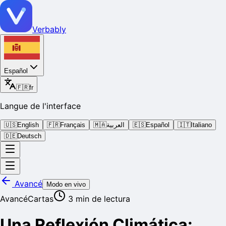
Verbably
Español
🇫🇷
fr
Langue de l'interface
🇺🇸
English
🇫🇷
Français
🇲🇦
العربية
🇪🇸
Español
🇮🇹
Italiano
🇩🇪
Deutsch
Avancé
Modo en vivo
Avancé
Cartas
3
min de lectura
Una Reflexión Climática: