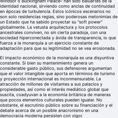
Windsor o Buckingham Palace– han sido baluartes de la
identidad nacional, sirviendo como anclas de continuidad
en épocas de turbulencia. Estos icónicos escenarios no
son solo residencias regias, sino poderosas metonimias de
un Estado que ha sabido proyectar su "soft power"
globalmente. La vetusta arquitectura y los protocolos
ancestrales conviven, no sin cierta paradoja, con una
sociedad hiperconectada y ávida de transparencia, lo que
fuerza a la monarquía a un ejercicio constante de
adaptación para que su legitimidad no se vea erosionada.
El impacto económico de la monarquía es una disyuntiva
constante. Si bien su mantenimiento genera un
considerable gasto público, sus defensores argumentan
que el valor intangible que aporta en términos de turismo
y proyección internacional es inconmensurable. La
atracción de millones de visitantes a sus palacios y
propiedades, así como el interés mediático global que
suscita, coadyuvan a la economía británica de maneras
que pocos elementos culturales pueden igualar. No
obstante, el escrutinio público sobre su financiación y el
debate acerca de un posible anacronismo en una
democracia moderna persisten con vigor.