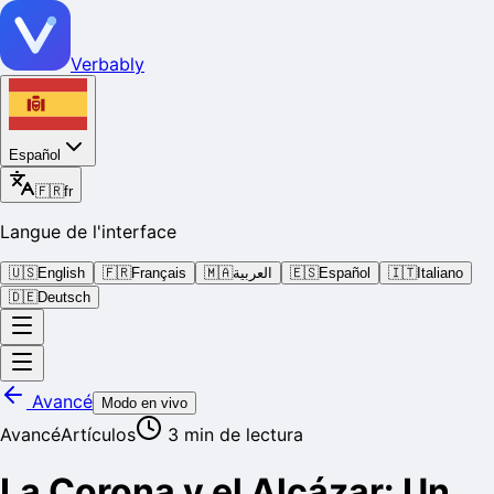
Verbably
Español
🇫🇷
fr
Langue de l'interface
🇺🇸
English
🇫🇷
Français
🇲🇦
العربية
🇪🇸
Español
🇮🇹
Italiano
🇩🇪
Deutsch
Avancé
Modo en vivo
Avancé
Artículos
3
min de lectura
La Corona y el Alcázar: Un