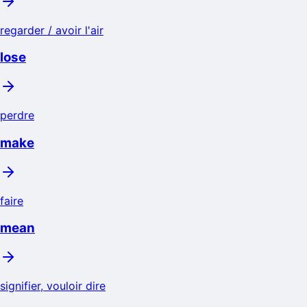
regarder / avoir l'air
lose
perdre
make
faire
mean
signifier, vouloir dire