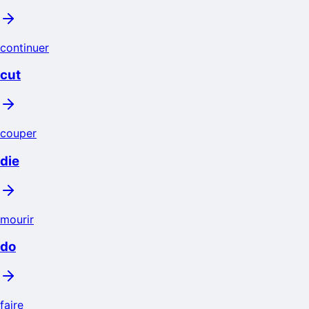
continuer
cut
couper
die
mourir
do
faire