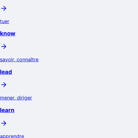
tuer
know
savoir, connaître
lead
mener, diriger
learn
apprendre