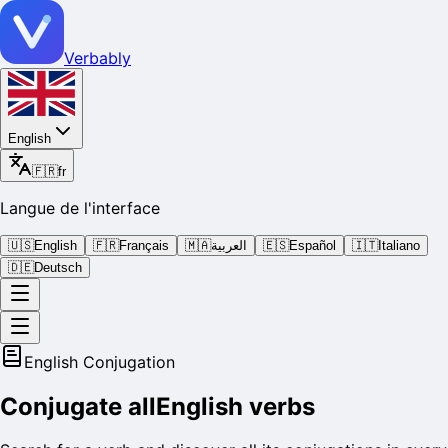
Verbably
English
🇫🇷
fr
Langue de l'interface
🇺🇸
English
🇫🇷
Français
🇲🇦
العربية
🇪🇸
Español
🇮🇹
Italiano
🇩🇪
Deutsch
English Conjugation
Conjugate all
English verbs