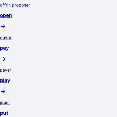
offrir, proposer
open
ouvrir
pay
payer
play
jouer
put