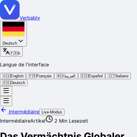
Verbably
Deutsch
🇫🇷
fr
Langue de l'interface
🇺🇸
English
🇫🇷
Français
🇲🇦
العربية
🇪🇸
Español
🇮🇹
Italiano
🇩🇪
Deutsch
Intermédiaire
Live-Modus
Intermédiaire
Artikel
2
Min Lesezeit
Das Vermächtnis Globaler